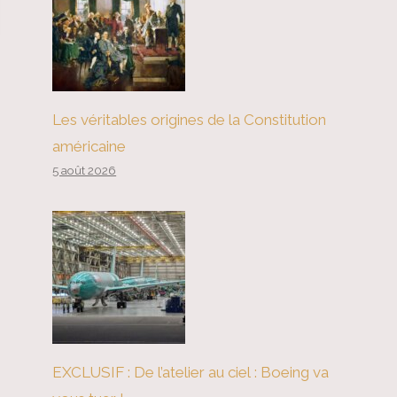
Les véritables origines de la Constitution
américaine
5 août 2026
EXCLUSIF : De l’atelier au ciel : Boeing va