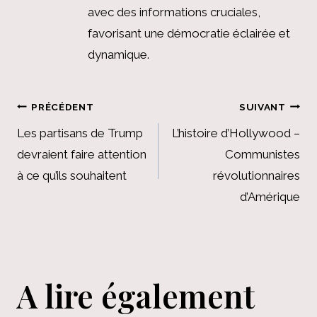
avec des informations cruciales,
favorisant une démocratie éclairée et
dynamique.
Navigation
PRÉCÉDENT
SUIVANT
de
Les partisans de Trump
L’histoire d’Hollywood –
devraient faire attention
Communistes
l’article
à ce qu’ils souhaitent
révolutionnaires
d’Amérique
A lire également