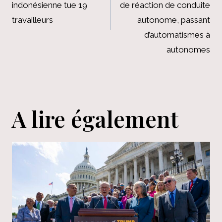
l’article
indonésienne tue 19
de réaction de conduite
travailleurs
autonome, passant
d’automatismes à
autonomes
A lire également