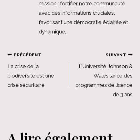
mission : fortifier notre communauté
avec des informations cruciales,
favorisant une démocratie éclairée et
dynamique.
Navigation
PRÉCÉDENT
SUIVANT
de
La crise de la
L'Université Johnson &
biodiversité est une
Wales lance des
l’article
crise sécuritaire
programmes de licence
de 3 ans
A lire également