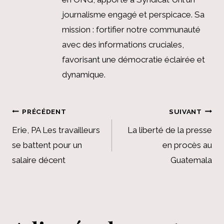
journalisme engagé et perspicace. Sa
mission : fortifier notre communauté
avec des informations cruciales,
favorisant une démocratie éclairée et
dynamique.
Navigation
PRÉCÉDENT
SUIVANT
de
Erie, PA Les travailleurs
La liberté de la presse
se battent pour un
en procès au
l’article
salaire décent
Guatemala