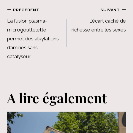
Navigation
PRÉCÉDENT
SUIVANT
de
La fusion plasma-
L’écart caché de
microgouttelette
richesse entre les sexes
l’article
permet des alkylations
d’amines sans
catalyseur
A lire également