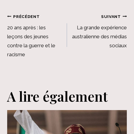
Navigation
PRÉCÉDENT
SUIVANT
de
20 ans après : les
La grande expérience
leçons des jeunes
australienne des médias
l’article
contre la guerre et le
sociaux
racisme
A lire également