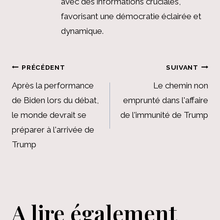
avec des informations cruciales,
favorisant une démocratie éclairée et
dynamique.
Navigation
PRÉCÉDENT
SUIVANT
de
Après la performance
Le chemin non
de Biden lors du débat,
emprunté dans l'affaire
l’article
le monde devrait se
de l'immunité de Trump
préparer à l'arrivée de
Trump
A lire également