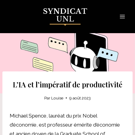
Skip
to
content
L’IA et l’impératif de productivité
Par
Louise
9 août 2023
Michael Spence, lauréat du prix Nobel
d’économie, est professeur émérite d’économie
et ancien doyen de la Graduate School of