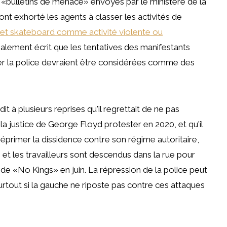
 «bulletins de menace» envoyés par le ministère de la
ont exhorté les agents à classer les activités de
 et skateboard comme activité violente ou
lement écrit que les tentatives des manifestants
tifier la police devraient être considérées comme des
 à plusieurs reprises qu'il regrettait de ne pas
la justice de George Floyd protester en 2020, et qu'il
éprimer la dissidence contre son régime autoritaire,
s et les travailleurs sont descendus dans la rue pour
 de «No Kings» en juin. La répression de la police peut
urtout si la gauche ne riposte pas contre ces attaques