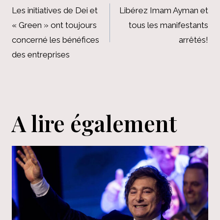
de
Les initiatives de Dei et
Libérez Imam Ayman et
« Green » ont toujours
tous les manifestants
l’article
concerné les bénéfices
arrêtés!
des entreprises
A lire également