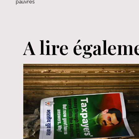
de
pauvres
l’article
A lire égalem