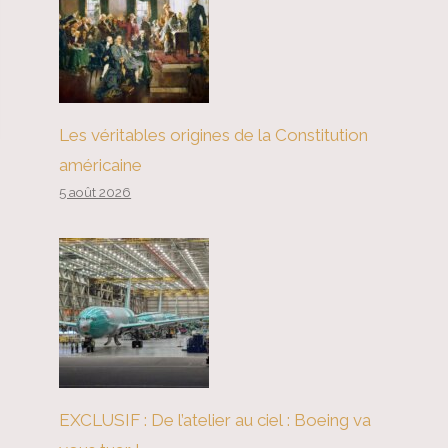
Les véritables origines de la Constitution
américaine
5 août 2026
EXCLUSIF : De l’atelier au ciel : Boeing va