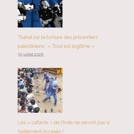
L'engagement de la Chine en
faveur d'une adaptation
constante et d'une transformation
Tsahal sur la torture des prisonniers
structurelle
palestiniens : « Tout est légitime »
30 juillet 2026
Les « cafards » de l’Inde ne seront pas si
facilement écrasés !