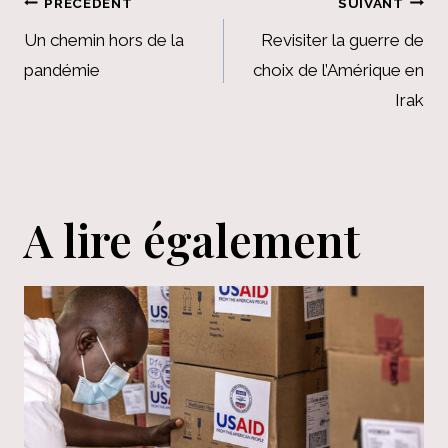
Navigation
PRÉCÉDENT
SUIVANT
de
Un chemin hors de la
Revisiter la guerre de
pandémie
choix de l’Amérique en
l’article
Irak
A lire également