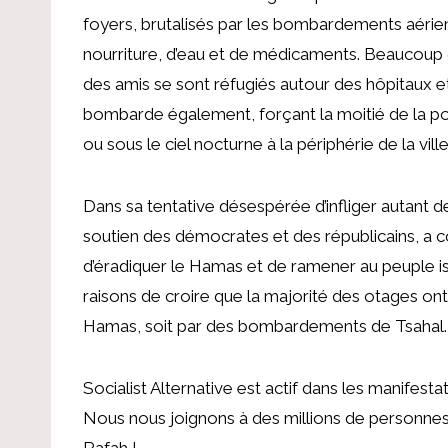
foyers, brutalisés par les bombardements aérien
nourriture, d’eau et de médicaments. Beaucoup 
des amis se sont réfugiés autour des hôpitaux et
bombarde également, forçant la moitié de la po
ou sous le ciel nocturne à la périphérie de la vill
Dans sa tentative désespérée d’infliger autant de 
soutien des démocrates et des républicains, a
d’éradiquer le Hamas et de ramener au peuple isra
raisons de croire que la majorité des otages o
Hamas, soit par des bombardements de Tsahal.
Socialist Alternative est actif dans les manifesta
Nous nous joignons à des millions de personnes 
Rafah !