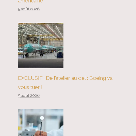
américaine
5 août 2026
Le ministère de l’Éducation
finalise la règle resserrant les
prêts étudiants fédéraux
EXCLUSIF : De l’atelier au ciel : Boeing va
vous tuer !
5 août 2026