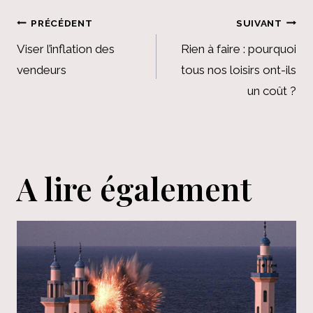
Navigation
PRÉCÉDENT
SUIVANT
de
Viser l’inflation des
Rien à faire : pourquoi
vendeurs
tous nos loisirs ont-ils
l’article
un coût ?
A lire également