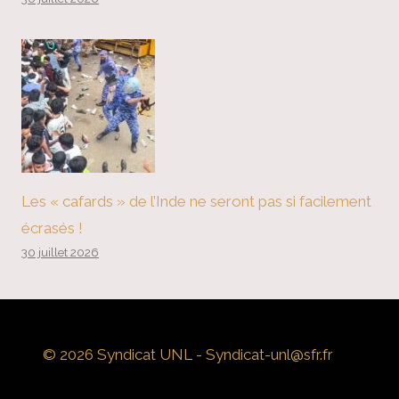
Les « cafards » de l’Inde ne seront pas si facilement
écrasés !
30 juillet 2026
© 2026 Syndicat UNL - Syndicat-unl@sfr.fr