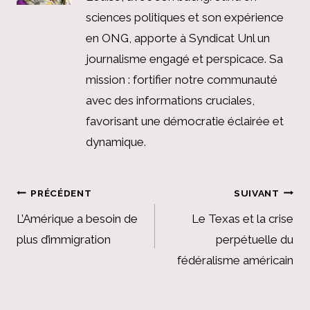
sciences politiques et son expérience
en ONG, apporte à Syndicat Unl un
journalisme engagé et perspicace. Sa
mission : fortifier notre communauté
avec des informations cruciales,
favorisant une démocratie éclairée et
dynamique.
Navigation
PRÉCÉDENT
SUIVANT
de
L’Amérique a besoin de
Le Texas et la crise
plus d’immigration
perpétuelle du
l’article
fédéralisme américain