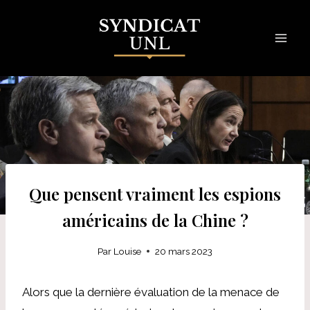
Skip
to
content
Que pensent vraiment les espions
américains de la Chine ?
Par
Louise
20 mars 2023
Alors que la dernière évaluation de la menace de