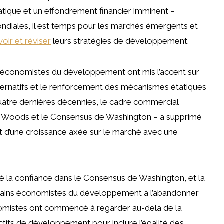
atique et un effondrement financier imminent –
ndiales, il est temps pour les marchés émergents et
voir et réviser
leurs stratégies de développement.
s économistes du développement ont mis l’accent sur
lternatifs et le renforcement des mécanismes étatiques
uatre dernières décennies, le cadre commercial
tton Woods et le Consensus de Washington – a supprimé
t d’une croissance axée sur le marché avec une
lé la confiance dans le Consensus de Washington, et la
ertains économistes du développement à l’abandonner
mistes ont commencé à regarder au-delà de la
ctifs de développement pour inclure l’égalité des