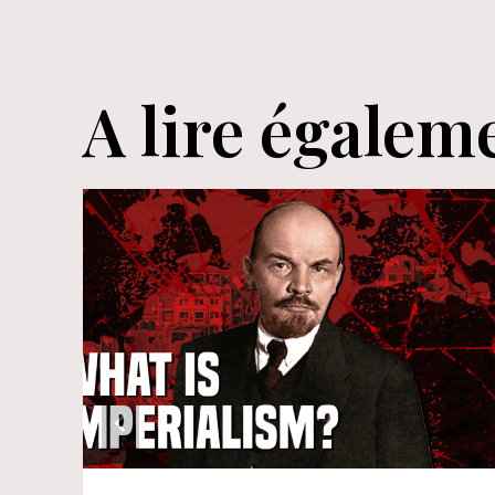
l’article
A lire égalem