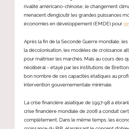
rivalité américano-chinoise, le changement clim
menacent d’engloutir les grandes puissances mo
économies en développement (EMDE) pour
re
Après la fin de la Seconde Guerre mondiale, le
la décolonisation, les modèles de croissance a
pour maîtriser les marchés. Mais au cours des q
néolibéral – étayé par les institutions de Bre
bon nombre de ces capacités étatiques au profi
intervention gouvernementale minimale.
La crise financière asiatique de 1997-98 a ébran
crise financière mondiale de 2008 a conduit c
complètement. Dans le même temps, les écono
croissance du PIB, élargissant le concept d’obje