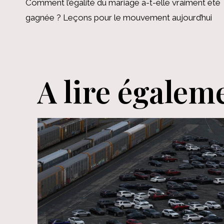
Comment l’égalité du mariage a-t-elle vraiment été
de
gagnée ? Leçons pour le mouvement aujourd’hui
l’article
A lire égalem