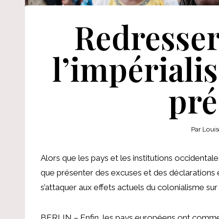
Redresser 
l’impériali
pré
Par
Louis
Alors que les pays et les institutions occidentales
que présenter des excuses et des déclarations éd
s’attaquer aux effets actuels du colonialisme s
BERLIN – Enfin, les pays européens ont commenc