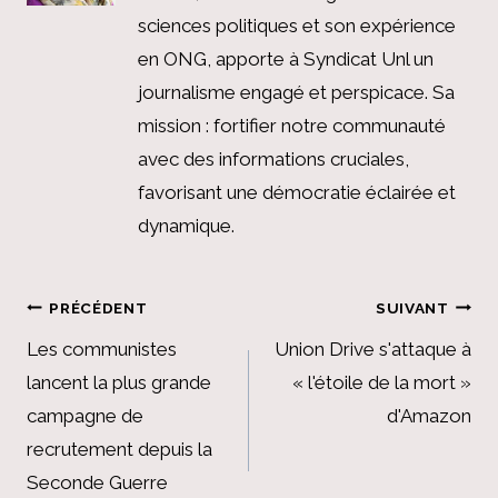
sciences politiques et son expérience
en ONG, apporte à Syndicat Unl un
journalisme engagé et perspicace. Sa
mission : fortifier notre communauté
avec des informations cruciales,
favorisant une démocratie éclairée et
dynamique.
Navigation
PRÉCÉDENT
SUIVANT
de
Les communistes
Union Drive s'attaque à
lancent la plus grande
« l'étoile de la mort »
l’article
campagne de
d'Amazon
recrutement depuis la
Seconde Guerre