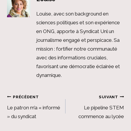
Louise, avec son background en
sciences politiques et son expérience
en ONG, apporte à Syndicat Unl un
journalisme engagé et perspicace. Sa
mission : fortifier notre communauté
avec des informations cruciales,
favorisant une démocratie éclairée et
dynamique.
Navigation
PRÉCÉDENT
SUIVANT
de
Le patron m’a « informé
Le pipeline STEM
» du syndicat
commence au lycée
l’article