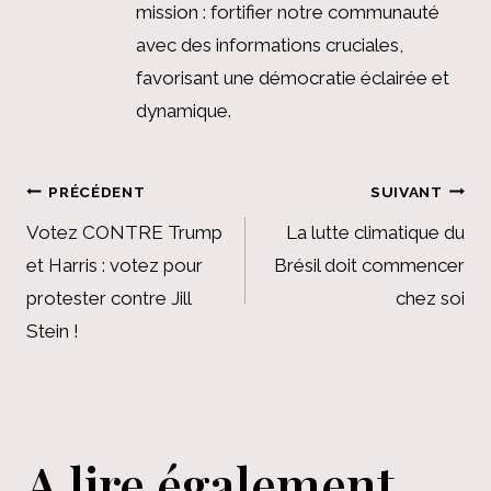
mission : fortifier notre communauté
avec des informations cruciales,
favorisant une démocratie éclairée et
dynamique.
Navigation
PRÉCÉDENT
SUIVANT
de
Votez CONTRE Trump
La lutte climatique du
et Harris : votez pour
Brésil doit commencer
l’article
protester contre Jill
chez soi
Stein !
A lire également