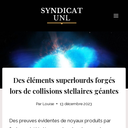
Skip
to
content
Des éléments superlourds forgés
lors de collisions stellaires géantes
Par
Louise
13 décembre 2023
Des preuves évidentes de noyaux produits par