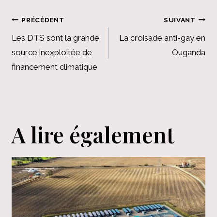
Navigation
PRÉCÉDENT
SUIVANT
de
Les DTS sont la grande
La croisade anti-gay en
source inexploitée de
Ouganda
l’article
financement climatique
A lire également