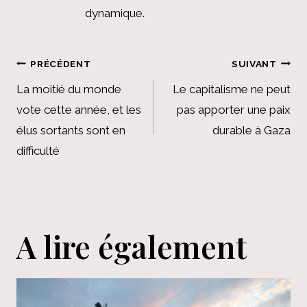
dynamique.
Navigation
PRÉCÉDENT
SUIVANT
de
La moitié du monde
Le capitalisme ne peut
vote cette année, et les
pas apporter une paix
l’article
élus sortants sont en
durable à Gaza
difficulté
A lire également