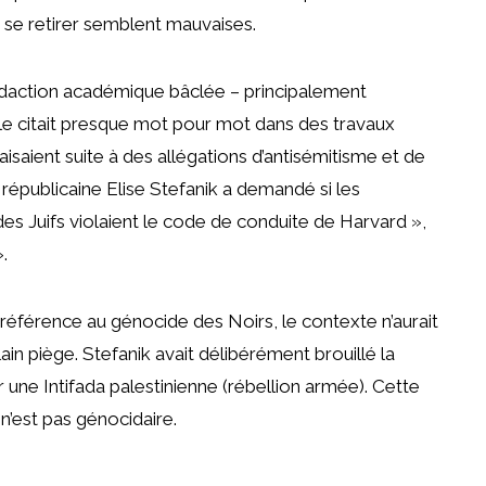
à se retirer semblent mauvaises.
rédaction académique bâclée – principalement
’elle citait presque mot pour mot dans des travaux
aient suite à des allégations d’antisémitisme et de
républicaine Elise Stefanik a demandé si les
es Juifs violaient le code de conduite de Harvard »,
.
it référence au génocide des Noirs, le contexte n’aurait
in piège. Stefanik avait délibérément brouillé la
 une Intifada palestinienne (rébellion armée). Cette
 n’est pas génocidaire.