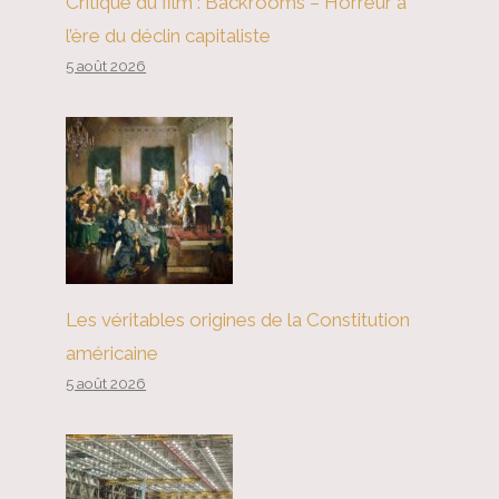
Critique du film : Backrooms – Horreur à
l’ère du déclin capitaliste
5 août 2026
Les véritables origines de la Constitution
américaine
5 août 2026
La réponse lente à la Mpox est un
autre signal d’alarme en cas de
pandémie