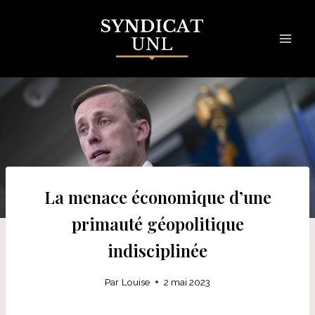
Skip
to
content
La menace économique d’une
primauté géopolitique
indisciplinée
Par
Louise
2 mai 2023