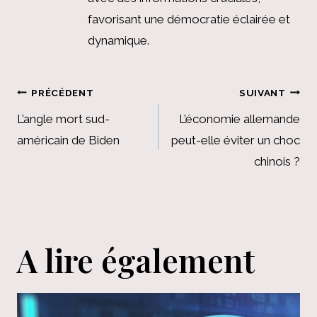
favorisant une démocratie éclairée et
dynamique.
Navigation
PRÉCÉDENT
SUIVANT
de
L’angle mort sud-
L’économie allemande
américain de Biden
peut-elle éviter un choc
l’article
chinois ?
A lire également