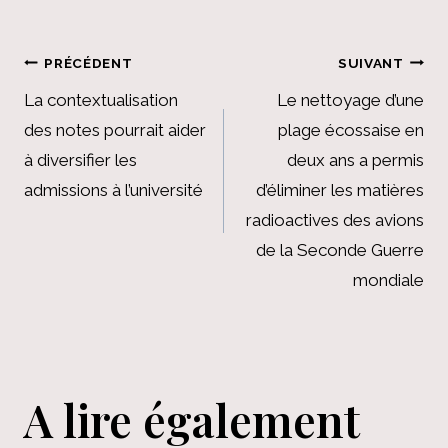
Navigation
PRÉCÉDENT
SUIVANT
de
La contextualisation
Le nettoyage d’une
des notes pourrait aider
plage écossaise en
l’article
à diversifier les
deux ans a permis
admissions à l’université
d’éliminer les matières
radioactives des avions
de la Seconde Guerre
mondiale
A lire également