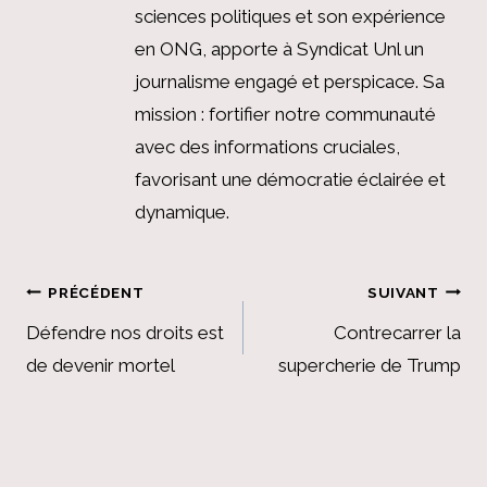
sciences politiques et son expérience
en ONG, apporte à Syndicat Unl un
journalisme engagé et perspicace. Sa
mission : fortifier notre communauté
avec des informations cruciales,
favorisant une démocratie éclairée et
dynamique.
Navigation
PRÉCÉDENT
SUIVANT
de
Défendre nos droits est
Contrecarrer la
de devenir mortel
supercherie de Trump
l’article