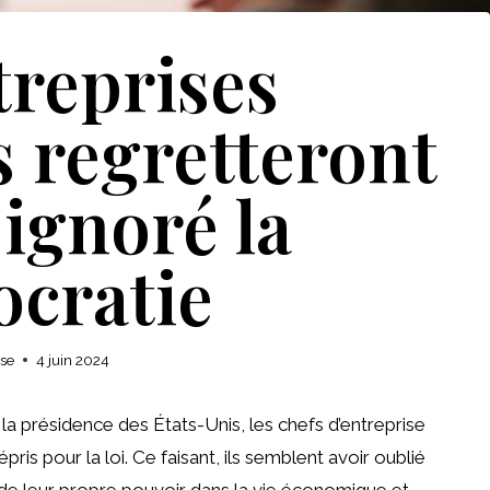
treprises
 regretteront
 ignoré la
cratie
ise
4 juin 2024
a présidence des États-Unis, les chefs d’entreprise
s pour la loi. Ce faisant, ils semblent avoir oublié
ce de leur propre pouvoir dans la vie économique et