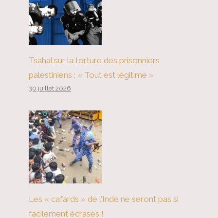
Tsahal sur la torture des prisonniers
palestiniens : « Tout est légitime »
Le mépris des conservateurs
30 juillet 2026
britanniques pour les droits de
l’homme
Les « cafards » de l’Inde ne seront pas si
facilement écrasés !