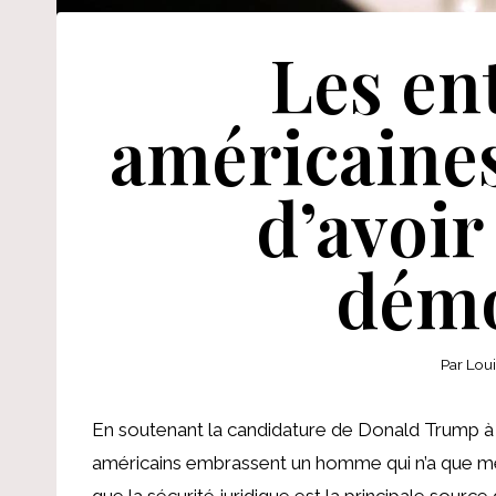
Les en
américaines
d’avoir
démo
Par
Lou
En soutenant la candidature de Donald Trump à l
américains embrassent un homme qui n’a que mépri
que la sécurité juridique est la principale sour