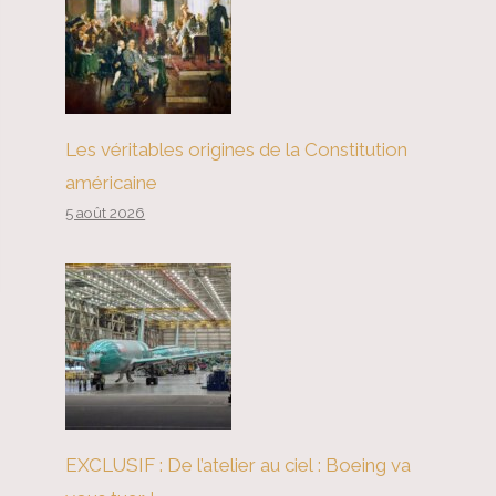
Les véritables origines de la Constitution
américaine
5 août 2026
EXCLUSIF : De l’atelier au ciel : Boeing va