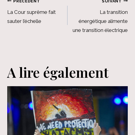
Navigation
PRÉCÉDENT
SUIVANT
de
La Cour suprême fait
La transition
sauter l’échelle
énergétique alimente
l’article
une transition électrique
A lire également