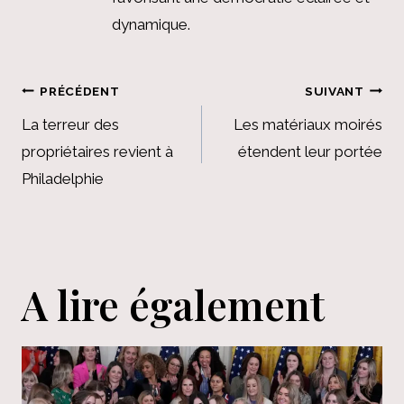
dynamique.
Navigation
PRÉCÉDENT
SUIVANT
de
La terreur des
Les matériaux moirés
propriétaires revient à
étendent leur portée
l’article
Philadelphie
A lire également