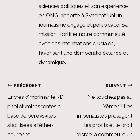
sciences politiques et son expérience
en ONG, apporte à Syndicat Unl un
journalisme engagé et perspicace. Sa
mission : fortifier notre communauté
avec des informations cruciales,
favorisant une démocratie éclairée et
dynamique.
Navigation
PRÉCÉDENT
SUIVANT
de
Encres d’imprimante 3D
Ne touchez pas au
photoluminescentes à
Yémen ! Les
l’article
base de pérovskites
impérialistes protègent
stabilisées à l’éther-
les profits et le droit
couronne
d’Israël à commettre un