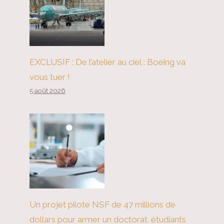
bientôt appeler le tarif de
l'Amérique bluff
EXCLUSIF : De l’atelier au ciel : Boeing va
vous tuer !
5 août 2026
Un projet pilote NSF de 47 millions de
dollars pour armer un doctorat. étudiants