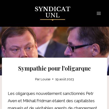
Skip
to
content
Sympathie pour l’oligarque
Par
Louise
19 août 2023
Les oligarques nouvellement sanctionnés Petr
Aven et Mikhail Fridman étaient des capitalistes
manuels et de véritables agents de changement