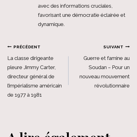
avec des informations cruciales,
favorisant une démocratie éclairée et
dynamique.
Navigation
PRÉCÉDENT
SUIVANT
de
La classe dirigeante
Guerre et famine au
pleure Jimmy Carter,
Soudan – Pour un
l’article
directeur général de
nouveau mouvement
l’impérialisme américain
révolutionnaire
de 1977 à 1981