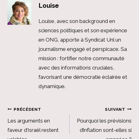
Louise
Louise, avec son background en
sciences politiques et son expérience
en ONG, apporte à Syndicat Unl un
journalisme engagé et perspicace. Sa
mission : fortifier notre communauté
avec des informations cruciales,
favorisant une démocratie éclairée et
dynamique.
Navigation
PRÉCÉDENT
SUIVANT
de
Les arguments en
Pourquoi les prévisions
faveur d’Israël restent
d’inflation sont-elles si
l’article