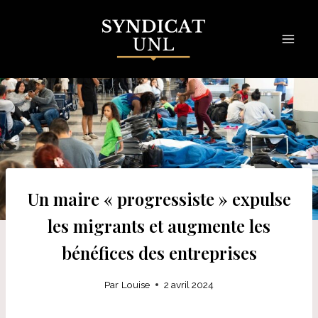
Skip
to
content
Un maire « progressiste » expulse
les migrants et augmente les
bénéfices des entreprises
Par
Louise
2 avril 2024