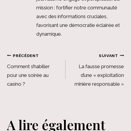
mission : fortifier notre communauté
avec des informations cruciales,
favorisant une démocratie éclairée et
dynamique.
Navigation
PRÉCÉDENT
SUIVANT
de
Comment s’habiller
La fausse promesse
pour une soirée au
d’une « exploitation
l’article
casino ?
minière responsable »
A lire également