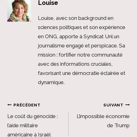
Louise
Louise, avec son background en
sciences politiques et son expérience
en ONG, apporte à Syndicat Unl un
journalisme engagé et perspicace. Sa
mission : fortifier notre communauté
avec des informations cruciales,
favorisant une démocratie éclairée et
dynamique.
Navigation
PRÉCÉDENT
SUIVANT
de
Le coût du génocide :
L’impossible économie
l’aide militaire
de Trump
l’article
américaine à Israël