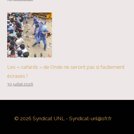
Les « cafards » de l’Inde ne seront pas si facilement
écrasés !
30 juillet 2026
© 2026 Syndicat UNL - Syndicat-unl@sfr.fr