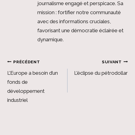
journalisme engagé et perspicace. Sa
mission : fortifier notre communauté
avec des informations cruciales,
favorisant une démocratie éclairée et
dynamique.
Navigation
PRÉCÉDENT
SUIVANT
de
L’Europe a besoin d’un
L'éclipse du pétrodollar
fonds de
l’article
développement
industriel