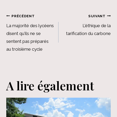
Navigation
PRÉCÉDENT
SUIVANT
de
La majorité des lycéens
L'éthique de la
disent qu'ils ne se
tarification du carbone
l’article
sentent pas préparés
au troisième cycle
A lire également