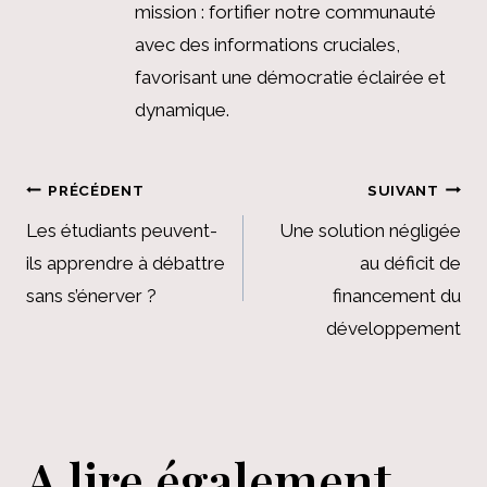
mission : fortifier notre communauté
avec des informations cruciales,
favorisant une démocratie éclairée et
dynamique.
Navigation
PRÉCÉDENT
SUIVANT
de
Les étudiants peuvent-
Une solution négligée
ils apprendre à débattre
au déficit de
l’article
sans s’énerver ?
financement du
développement
A lire également