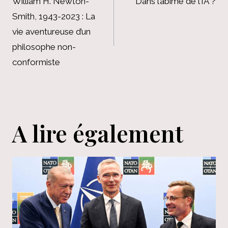
de
William H. Newton-
Dans l’abîme de l’IA ?
Smith, 1943-2023 : La
l’article
vie aventureuse d’un
philosophe non-
conformiste
A lire également