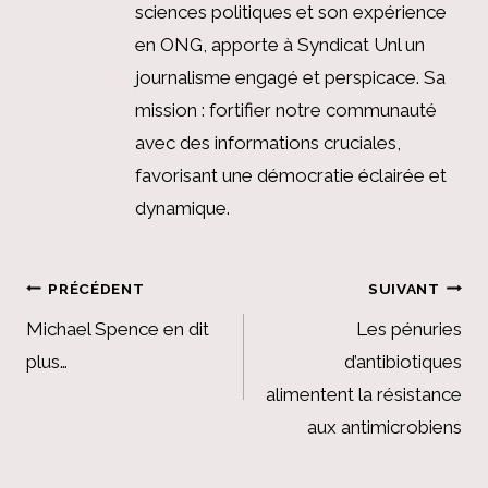
sciences politiques et son expérience
en ONG, apporte à Syndicat Unl un
journalisme engagé et perspicace. Sa
mission : fortifier notre communauté
avec des informations cruciales,
favorisant une démocratie éclairée et
dynamique.
Navigation
PRÉCÉDENT
SUIVANT
de
Michael Spence en dit
Les pénuries
plus…
d’antibiotiques
l’article
alimentent la résistance
aux antimicrobiens