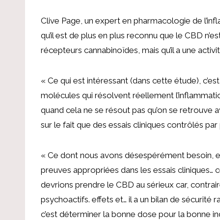
Clive Page, un expert en pharmacologie de l’inf
qu’il est de plus en plus reconnu que le CBD n’
récepteurs cannabinoïdes, mais qu’il a une activi
« Ce qui est intéressant (dans cette étude), c’e
molécules qui résolvent réellement l’inflammatio
quand cela ne se résout pas qu’on se retrouve a
sur le fait que des essais cliniques contrôlés p
« Ce dont nous avons désespérément besoin, et 
preuves appropriées dans les essais cliniques… cet
devrions prendre le CBD au sérieux car, contrair
psychoactifs. effets et… il a un bilan de sécurit
c’est déterminer la bonne dose pour la bonne ind