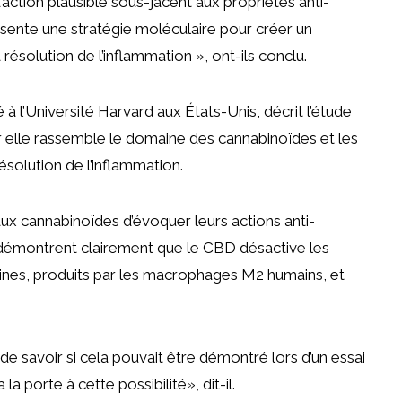
’action plausible sous-jacent aux propriétés anti-
ente une stratégie moléculaire pour créer un
ésolution de l’inflammation », ont-ils conclu.
à l’Université Harvard aux États-Unis, décrit l’étude
 elle rassemble le domaine des cannabinoïdes et les
ésolution de l’inflammation.
x cannabinoïdes d’évoquer leurs actions anti-
ls démontrent clairement que le CBD désactive les
ines, produits par les macrophages M2 humains, et
t de savoir si cela pouvait être démontré lors d’un essai
 porte à cette possibilité», dit-il.