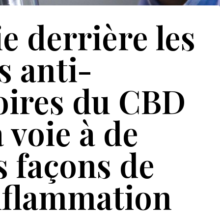
e derrière les
s anti-
oires du CBD
 voie à de
s façons de
inflammation