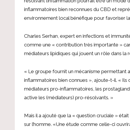
résolvant l’inflammation pourrait être un mode d
inflammatoires bien reconnues du CBD et représ
environnement local bénéfique pour favoriser la r
Charles Serhan, expert en infections et immunité 
comme une « contribution très importante » car
médiateurs lipidiques qui jouent un rôle dans la r
« Le groupe fournit un mécanisme permettant au
inflammatoires bien connues », ajoute-t-il. « I
médiateurs pro-inflammatoires, les prostagland
active les (médiateurs) pro-résolvants. »
Mais il a ajouté que la « question cruciale » étai
sur l’homme. «Une étude comme celle-ci ouvrira la